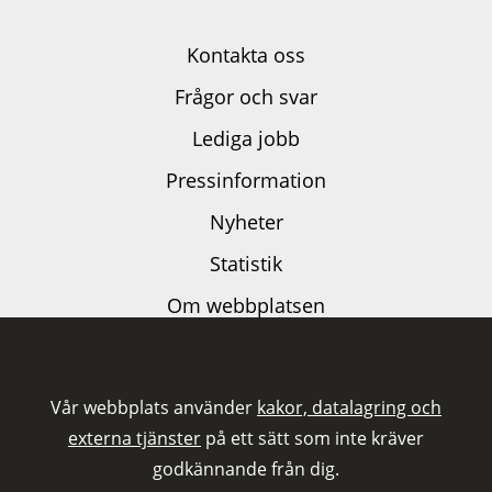
Kontakta oss
Frågor och svar
Lediga jobb
Pressinformation
Nyheter
Statistik
Om webbplatsen
Dataskyddspolicy
Kakor och externa tjänster
Vår webbplats använder
kakor, datalagring och
Tillgänglighetsutlåtande
externa tjänster
på ett sätt som inte kräver
godkännande från dig.
Följ oss på LinkedIn