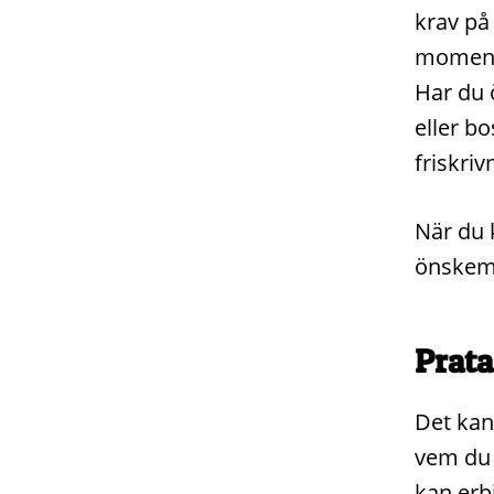
krav på
moment 
Har du 
eller bo
friskriv
När du 
önskemå
Prata
Det kan
vem du 
kan erb