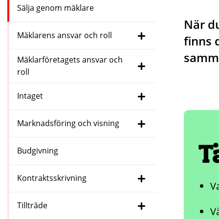
Sälja genom mäklare
När du
Mäklarens ansvar och roll
finns 
samman
Mäklarföretagets ansvar och
roll
Intaget
Marknadsföring och visning
T
Budgivning
Kontraktsskrivning
V
Tillträde
Vä