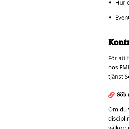
Hur 
Event
Kontr
För att
hos FMI
tjänst 
Sök 
Om du v
discipl
välkomm