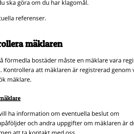
du ska göra om du har klagomål.
uella referenser.
ollera mäklaren
 få förmedla bostäder måste en mäklare vara regi
. Kontrollera att mäklaren är registrerad genom v
Sök mäklare.
mäklare
ill ha information om eventuella beslut om
inpåföljder och andra uppgifter om mäklaren är d
en att ta kontakt med oss.