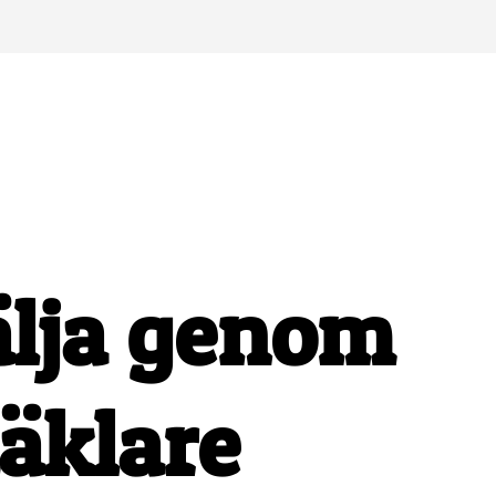
älja genom
äklare