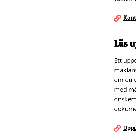
Kont
Läs u
Ett upp
mäklare
om du v
med mäk
önskemå
dokumen
Uppd