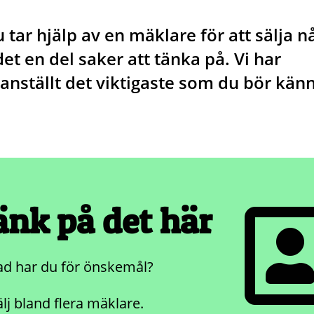
 tar hjälp av en mäklare för att sälja n
det en del saker att tänka på. Vi har
ställt det viktigaste som du bör känna
änk på det här
ad har du för önskemål?
lj bland flera mäklare.