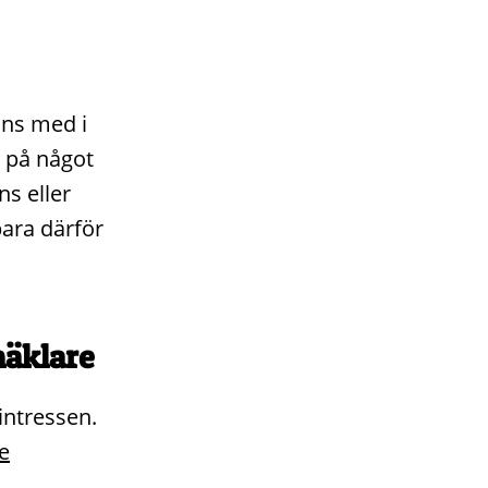
inns med i
t på något
ns eller
para därför
mäklare
intressen.
e