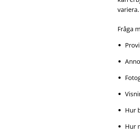
variera.
Fråga m
Provi
Anno
Fotog
Visni
Hur b
Hur m