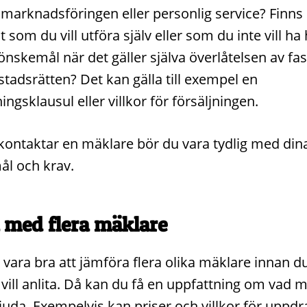
 marknadsföringen eller personlig service? Finns
som du vill utföra själv eller som du inte vill ha
önskemål när det gäller själva överlåtelsen av fa
stadsrätten? Det kan gälla till exempel en
ningsklausul eller villkor för försäljningen.
kontaktar en mäklare bör du vara tydlig med din
l och krav.
 med flera mäklare
 vara bra att jämföra flera olika mäklare innan du
vill anlita. Då kan du få en uppfattning om vad 
juda. Exempelvis kan priser och villkor för uppdr