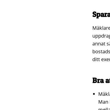
Spara
Mäklaren
uppdrag
annat sä
bostads
ditt ex
Bra a
Mäkla
Man 
mell