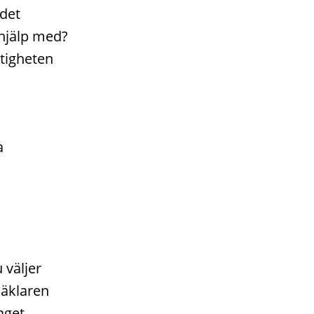
 det
 hjälp med?
stigheten
a
 väljer
mäklaren
aget