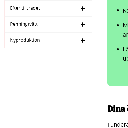
Efter tillträdet
K
Penningtvätt
M
a
Nyproduktion
L
u
Dina
Fundera 