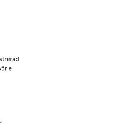
strerad
år e-
u