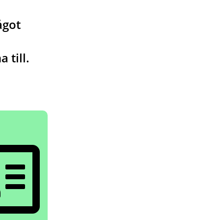
ågot
 till.