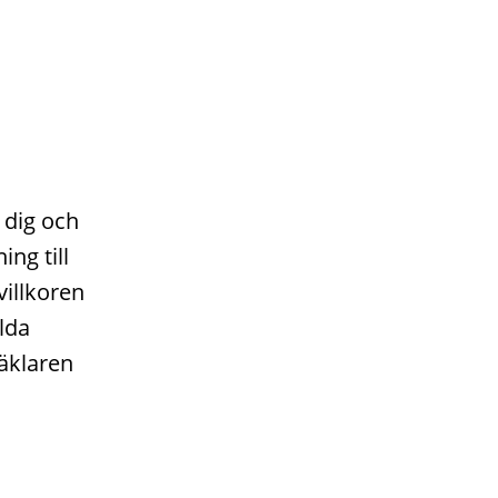
 dig och
ng till
villkoren
lda
äklaren