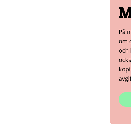
M
På m
om d
och 
ocks
kopi
avgi