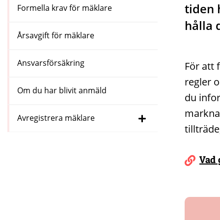
tiden 
Formella krav för mäklare
hålla 
Årsavgift för mäklare
Ansvarsförsäkring
För att 
regler o
Om du har blivit anmäld
du info
marknad
Avregistrera mäklare
tillträ
Vad 