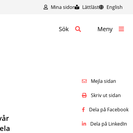
Mina sidor
Lättläst
English
Sök
Meny
Mejla sidan
Skriv ut sidan
Dela på Facebook
vår
Dela på LinkedIn
hela