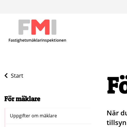
F
Start
För mäklare
När du
Uppgifter om mäklare
tillsy