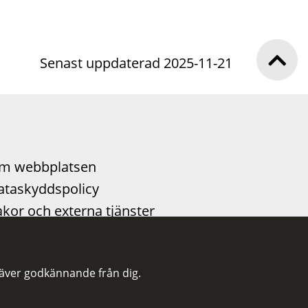
Senast uppdaterad 2025-11-21
m webbplatsen
ataskyddspolicy
kor och externa tjänster
llgänglighetsutlåtande
lj oss på LinkedIn
räver godkännande från dig.