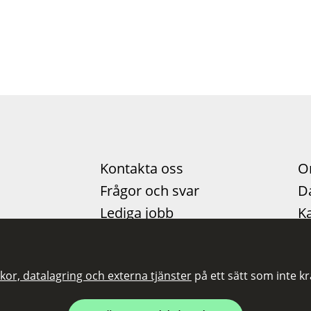
Kontakta oss
O
Frågor och svar
D
Lediga jobb
Ka
Pressinformation
Ti
Nyheter
Fö
kor, datalagring och externa tjänster
på ett sätt som inte k
Statistik