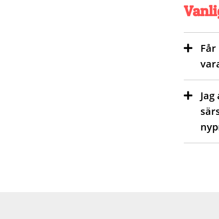
Vanli
Får
var
Jag
sär
nyp