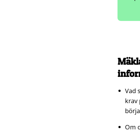
Mäkla
infor
Vad s
krav 
börja
Om de