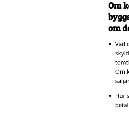
Om kö
bygga
om de
Vad d
skyld
tomt
Om kö
sälja
Hur s
betal