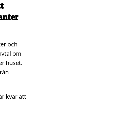
t
anter
ter och
avtal om
r huset.
från
r kvar att