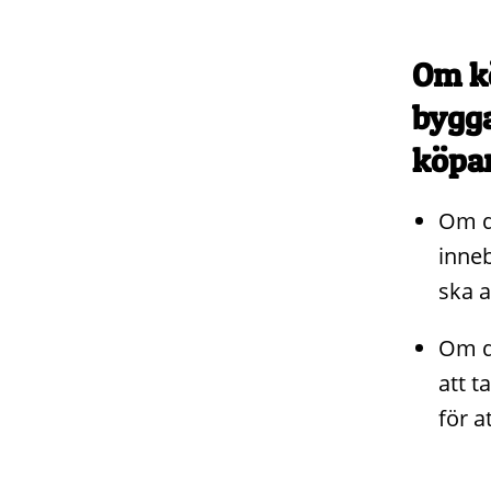
Om kö
bygga
köpar
Om de
inneb
ska a
Om de
att 
för a