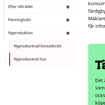
konsume
Efter tillträdet
färdigb
Mäklaren
Penningtvätt
får inf
Nyproduktion
Nyproducerad bostadsrätt
Nyproducerat hus
T
Det 
som 
ocks
köpe