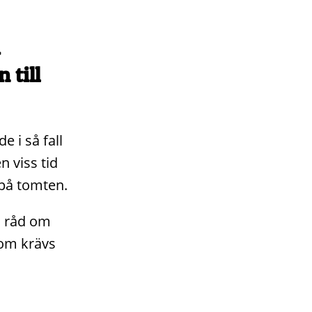
 till
 i så fall
n viss tid
 på tomten.
n råd om
som krävs