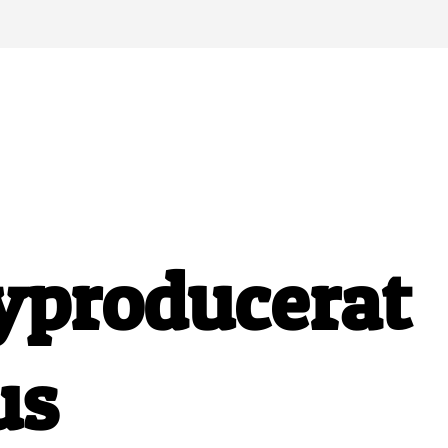
yproducerat
us