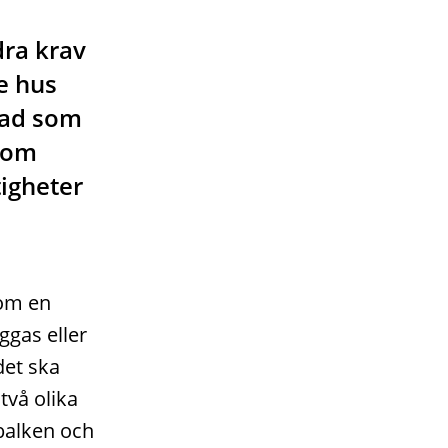
dra krav
e hus
vad som
 som
tigheter
 om en
ggas eller
det ska
 två olika
balken och