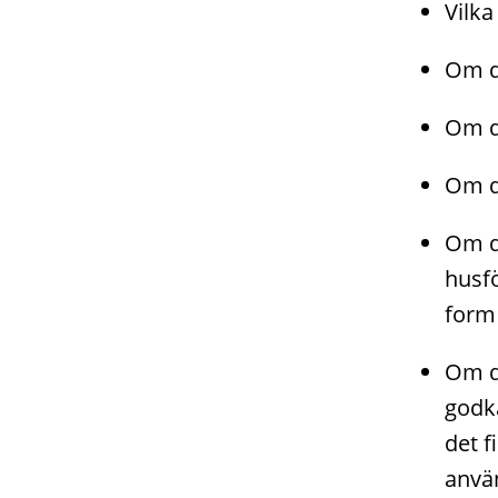
Vilka
Om de
Om de
Om d
Om de
husfö
form 
Om d
godkä
det f
anvä