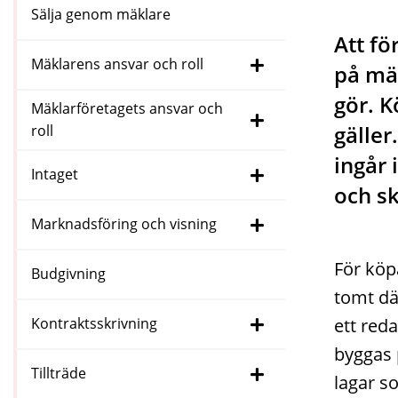
Sälja genom mäklare
Att fö
Mäklarens ansvar och roll
på mä
gör. K
Mäklarföretagets ansvar och
gäller
roll
ingår 
Intaget
och sk
Marknadsföring och visning
För köp
Budgivning
tomt dä
ett red
Kontraktsskrivning
byggas p
Tillträde
lagar s