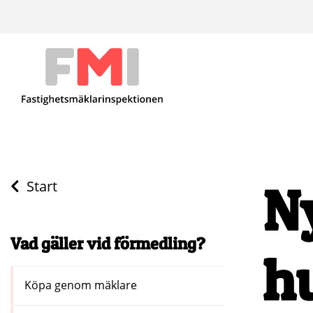
N
Start
Vad gäller vid förmedling?
h
Köpa genom mäklare