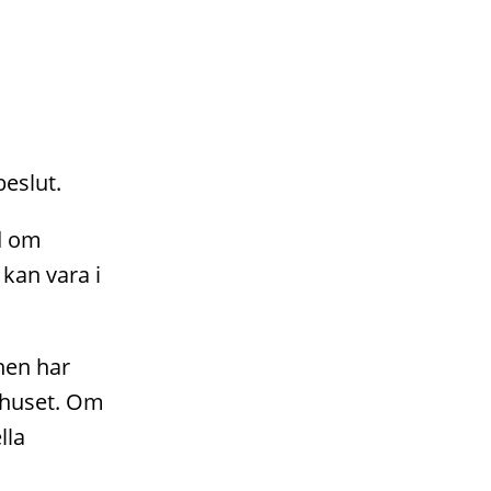
eslut.
dd om
kan vara i
nen har
i huset. Om
lla