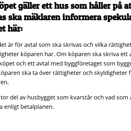
pet gäller ett hus som håller på at
s ska mäklaren informera spekul
t här:
et är för avtal som ska skrivas och vilka rättighe
igheter köparen har. Om köparen ska skriva ett 
köpet och ett avtal med byggföretaget som bygge
paren ska ta över rättigheter och skyldigheter 
ren.
tor del av husbygget som kvarstår och vad som ä
a enligt betalplanen.