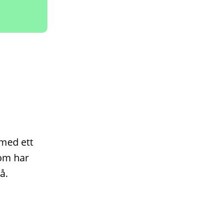
 med ett
som har
å.