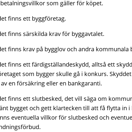
 betalningsvillkor som gäller för köpet.
t finns ett byggföretag.
t finns särskilda krav för byggavtalet.
et finns krav på bygglov och andra kommunala b
t finns ett färdigställandeskydd, alltså ett sky
retaget som bygger skulle gå i konkurs. Skyddet 
av en försäkring eller en bankgaranti.
et finns ett slutbesked, det vill säga om kommu
nt bygget och gett klartecken till att få flytta in 
inns eventuella villkor för slutbesked och eventue
ndningsförbud.