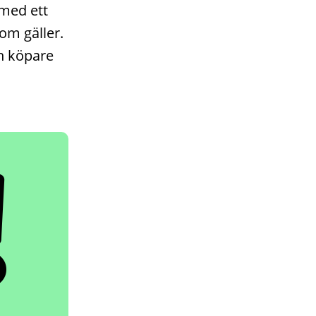
 med ett
om gäller.
ch köpare