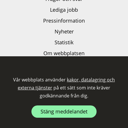
Lediga jobb
Pressinformation
Nyheter
Statistik
Om webbplatsen
Dataskyddspolicy
Kakor och externa tjänster
Vår webbplats använder
kakor, datalagring och
Tillgänglighetsutlåtande
externa tjänster
på ett sätt som inte kräver
godkännande från dig.
Följ oss på LinkedIn
Stäng meddelandet