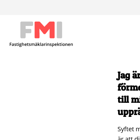
Jag ä
förme
till 
uppr
Syftet 
är att 