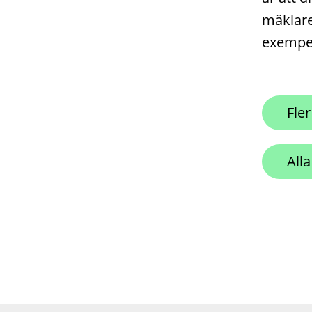
mäklare
exempel
Fle
Alla