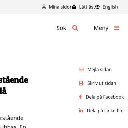
Mina sidor
Lättläst
English
Sök
Meny
Mejla sidan
stående
Skriv ut sidan
då
Dela på Facebook
Dela på LinkedIn
ärstående
rubbas. En