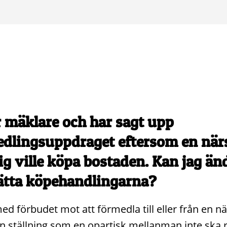
r mäklare och har sagt upp
dlingsuppdraget eftersom en när
mig ville köpa bostaden. Kan jag än
ätta köpehandlingarna?
med förbudet mot att förmedla till eller från en n
din ställning som en opartisk mellanman inte ska 