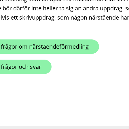
 bör därför inte heller ta sig an andra uppdrag,
vis ett skrivuppdrag, som någon närstående har 
r frågor om närståendeförmedling
 frågor och svar