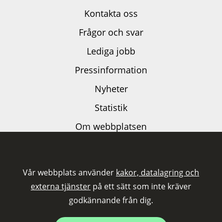
Kontakta oss
Frågor och svar
Lediga jobb
Pressinformation
Nyheter
Statistik
Om webbplatsen
Dataskyddspolicy
Kakor och externa tjänster
Vår webbplats använder
kakor, datalagring och
Tillgänglighetsutlåtande
externa tjänster
på ett sätt som inte kräver
godkännande från dig.
Följ oss på LinkedIn