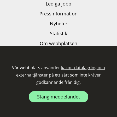
Lediga jobb
Pressinformation
Nyheter
Statistik
Om webbplatsen
Dataskyddspolicy
Kakor och externa tjänster
Vår webbplats använder
kakor, datalagring och
Tillgänglighetsutlåtande
externa tjänster
på ett sätt som inte kräver
godkännande från dig.
Följ oss på LinkedIn
Stäng meddelandet