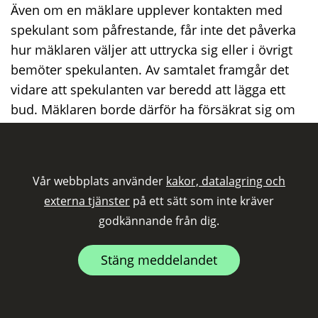
Även om en mäklare upplever kontakten med
spekulant som påfrestande, får inte det påverka
hur mäklaren väljer att uttrycka sig eller i övrigt
bemöter spekulanten. Av samtalet framgår det
vidare att spekulanten var beredd att lägga ett
bud. Mäklaren borde därför ha försäkrat sig om
spekulanten avsåg att lägga ett bud eller inte. I
stället har hans bemötande riskerat att hindra
spekulanten från att involvera sig i den fortsatta
Vår webbplats använder
kakor, datalagring och
förmedlingsprocessen. Sammantaget bedömer
externa tjänster
på ett sätt som inte kräver
Fastighetsmäklarinspektionen att hans
godkännande från dig.
uttalanden inte uppfyller kravet på ett korrekt och
affärsmässigt uppförande. Mot bakgrund av det
Stäng meddelandet
ska NN meddelas en varning.
Övrigt