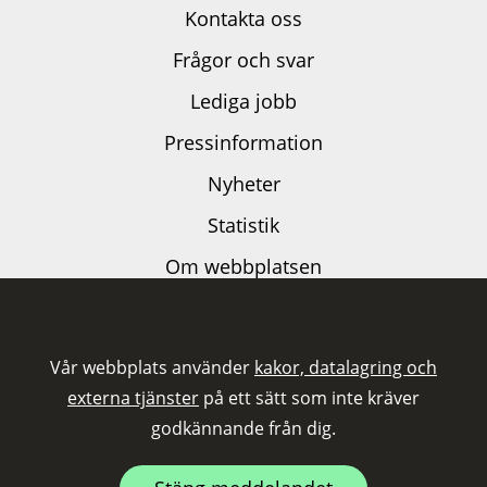
Kontakta oss
Frågor och svar
Lediga jobb
Pressinformation
Nyheter
Statistik
Om webbplatsen
Dataskyddspolicy
Kakor och externa tjänster
Vår webbplats använder
kakor, datalagring och
Tillgänglighetsutlåtande
externa tjänster
på ett sätt som inte kräver
godkännande från dig.
Följ oss på LinkedIn