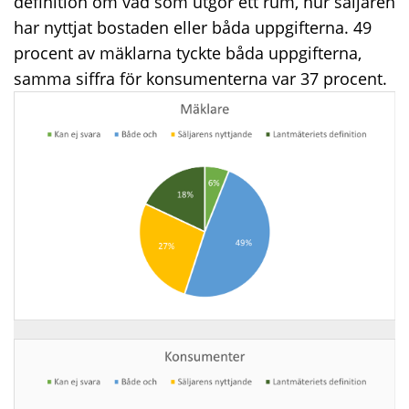
definition om vad som utgör ett rum, hur säljaren
har nyttjat bostaden eller båda uppgifterna. 49
procent av mäklarna tyckte båda uppgifterna,
samma siffra för konsumenterna var 37 procent.