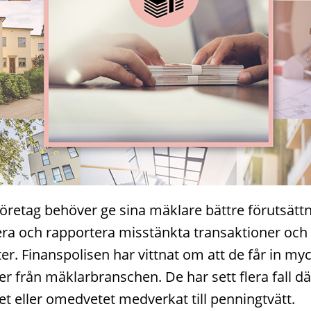
öretag behöver ge sina mäklare bättre förutsättn
iera och rapportera misstänkta transaktioner och
ter. Finanspolisen har vittnat om att de får in my
er från mäklarbranschen. De har sett flera fall d
t eller omedvetet medverkat till penningtvätt.