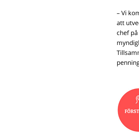
– Vi ko
att utv
chef på
myndigh
Tillsam
penning