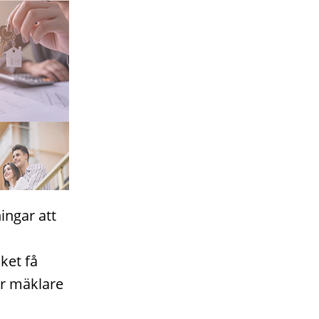
ingar att
cket få
är mäklare