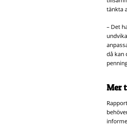
tillsam
tänkta a
– Det h
undvika
anpassa
då kan 
penningt
Mer t
Rapport
behöver
informe