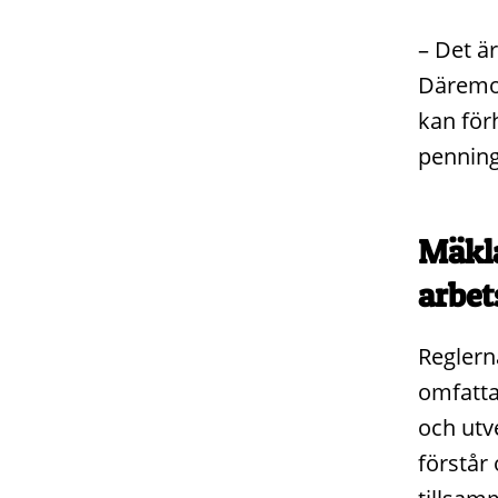
– Det är
Däremot
kan för
penning
Mäkla
arbe
Reglern
omfatta
och utve
förstår