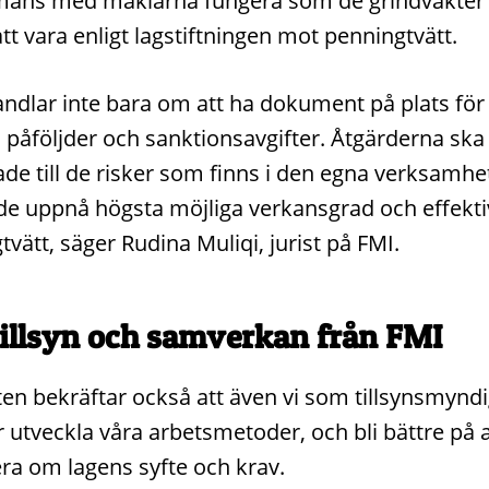
mans med mäklarna fungera som de grindvakter 
tt vara enligt lagstiftningen mot penningtvätt.
andlar inte bara om att ha dokument på plats för 
 påföljder och sanktionsavgifter. Åtgärderna ska
de till de risker som finns i den egna verksamhe
de uppnå högsta möjliga verkansgrad och effekti
vätt, säger Rudina Muliqi, jurist på FMI.
illsyn och samverkan från FMI
en bekräftar också att även vi som tillsynsmynd
 utveckla våra arbetsmetoder, och bli bättre på a
ra om lagens syfte och krav.