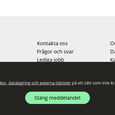
Kontakta oss
O
Frågor och svar
D
Lediga jobb
Ka
Pressinformation
Ti
Nyheter
Fö
kor, datalagring och externa tjänster
på ett sätt som inte k
Statistik
Stäng meddelandet