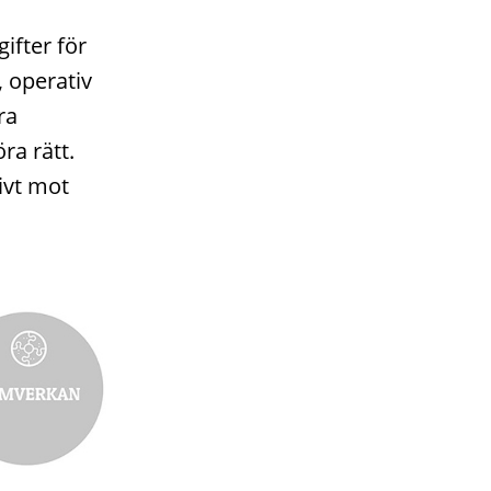
ifter för
 operativ
ra
ra rätt.
ivt mot