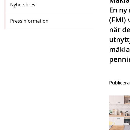
Nyhetsbrev
En ny
(FMI) 
Pressinformation
när de
utnytt
mäkla
pennin
Publicer