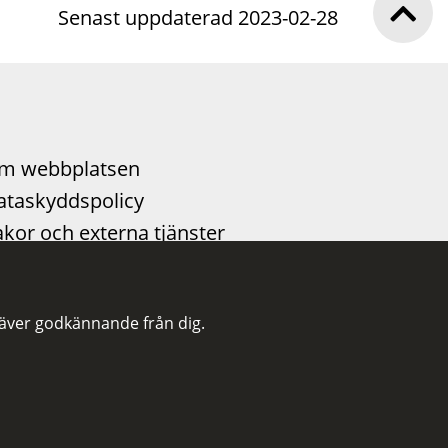
Senast uppdaterad 2023-02-28
m webbplatsen
ataskyddspolicy
kor och externa tjänster
llgänglighetsutlåtande
lj oss på LinkedIn
räver godkännande från dig.