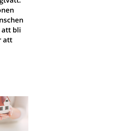
onen
ranschen
att bli
 att