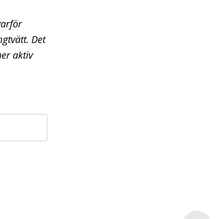
varför
gtvätt. Det
er aktiv