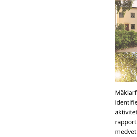
Mäklarf
identif
aktivite
rapport
medvete