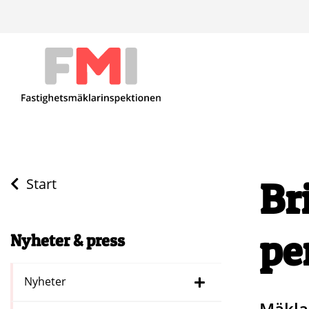
Br
Start
pe
Nyheter & press
Nyheter
Mäklar