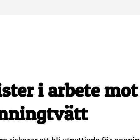
ister i arbete mot
nningtvätt
e riskerar att bli utnyttjade för pennin