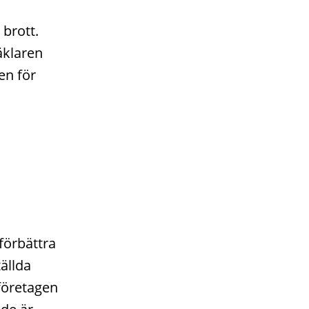
 brott.
äklaren
en för
förbättra
tällda
rföretagen