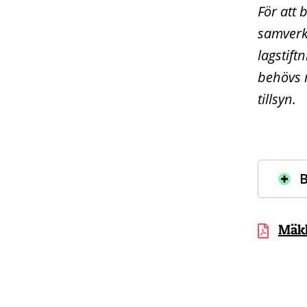
För att
samverka
lagstift
behövs 
tillsyn.
Mäkl