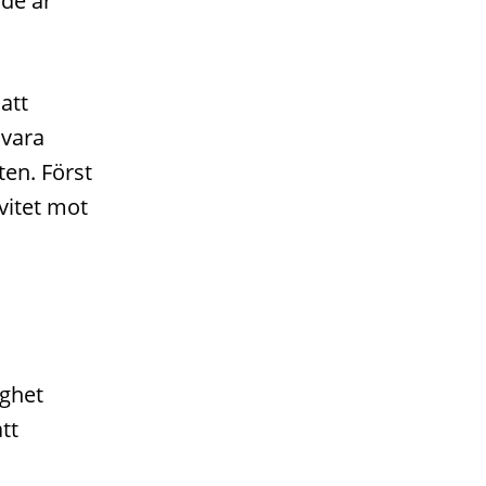
de är
att
 vara
ten. Först
vitet mot
ighet
tt