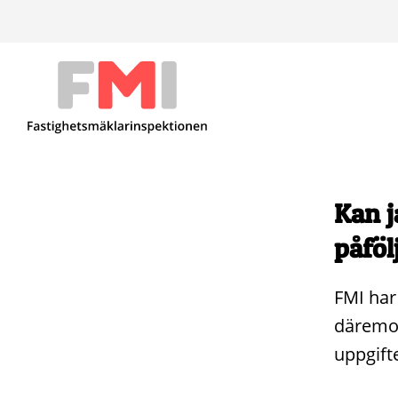
Kan j
påföl
FMI har
däremot
uppgift