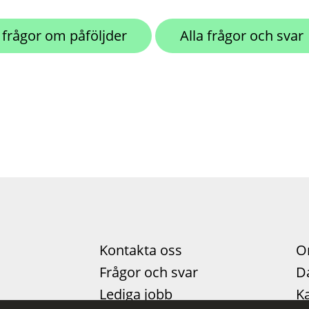
r frågor om påföljder
Alla frågor och svar
Kontakta oss
O
Frågor och svar
D
Lediga jobb
Ka