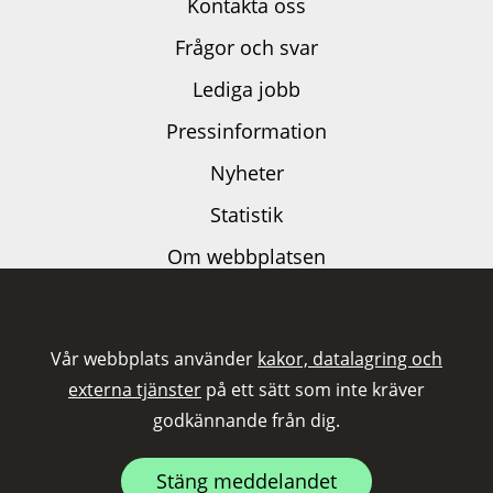
Kontakta oss
Frågor och svar
Lediga jobb
Pressinformation
Nyheter
Statistik
Om webbplatsen
Dataskyddspolicy
Kakor och externa tjänster
Vår webbplats använder
kakor, datalagring och
Tillgänglighetsutlåtande
externa tjänster
på ett sätt som inte kräver
godkännande från dig.
Följ oss på LinkedIn
Stäng meddelandet